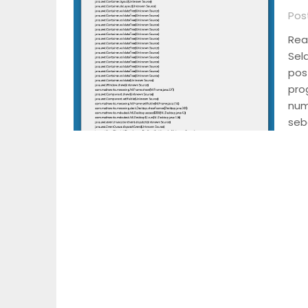
Post
Rea
Sel
pos
pro
num
seb