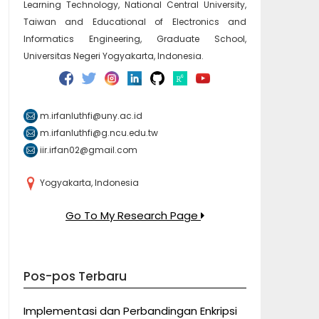
Learning Technology, National Central University,
Taiwan and Educational of Electronics and
Informatics Engineering, Graduate School,
Universitas Negeri Yogyakarta, Indonesia.
m.irfanluthfi@uny.ac.id
m.irfanluthfi@g.ncu.edu.tw
iir.irfan02@gmail.com
Yogyakarta, Indonesia
Go To My Research Page
Pos-pos Terbaru
Implementasi dan Perbandingan Enkripsi