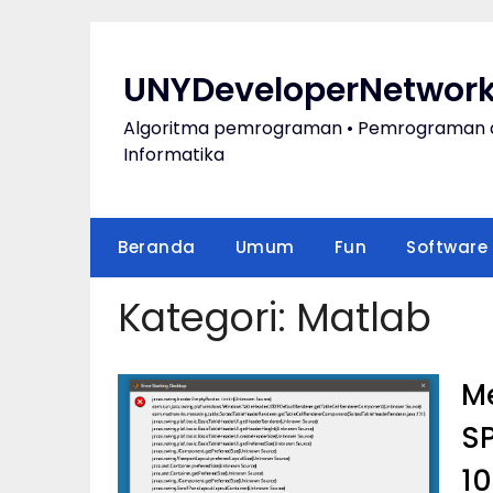
Skip
to
content
UNYDeveloperNetwor
Algoritma pemrograman • Pemrograman das
Informatika
Beranda
Umum
Fun
Software
Kategori:
Matlab
Me
SP
10