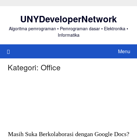
Skip
to
UNYDeveloperNetwork
content
Algoritma pemrograman • Pemrograman dasar • Elektronika •
Informatika
Menu
Kategori:
Office
Masih Suka Berkolaborasi dengan Google Docs?