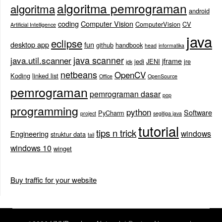
algoritma pemrograman
algoritma
android
coding
Computer Vision
ComputerVision
CV
Artificial Intelligence
java
eclipse
desktop app
fun
github
handbook
head
informatika
java scanner
java.util.scanner
jframe
jedi
JENI
jre
jdk
netbeans
OpenCV
Koding
linked list
Office
OpenSource
pemrograman
pemrograman dasar
pop
programming
python
Software
PyCharm
project
segitiga java
tutorial
tips n trick
windows
Engineering
struktur data
tail
windows 10
winget
Buy traffic for your website