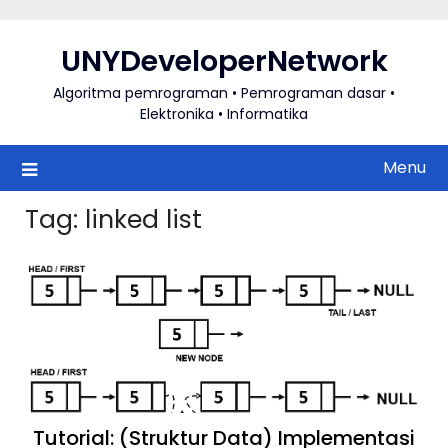
Skip
to
UNYDeveloperNetwork
content
Algoritma pemrograman • Pemrograman dasar •
Elektronika • Informatika
Menu
Tag:
linked list
Tutorial: (Struktur Data) Implementasi