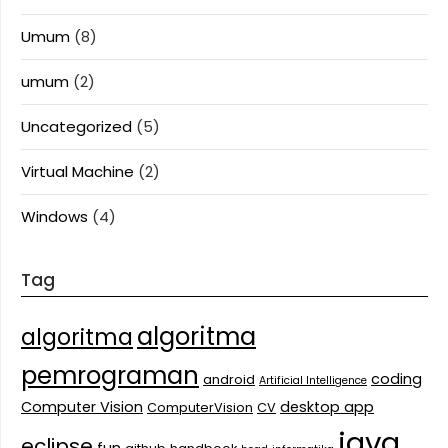
Umum
(8)
umum
(2)
Uncategorized
(5)
Virtual Machine
(2)
Windows
(4)
Tag
algoritma
algoritma
pemrograman
coding
android
Artificial Intelligence
Computer Vision
desktop app
ComputerVision
CV
java
eclipse