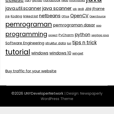
fun
github
handbook
head
informatika
java scanner
java.util.scanner
jframe
jedi
JENI
jdk
netbeans
OpenCV
jre
Koding
linked list
Office
OpenSource
pemrograman
pemrograman dasar
pop
programming
python
PyCharm
project
segitiga java
tips n trick
Software Engineering
struktur data
tail
tutorial
windows
windows 10
winget
Buy traffic for your website
©2026 UNYDeveloperNetwork
| Design:
Newspaperly
WordPress Theme