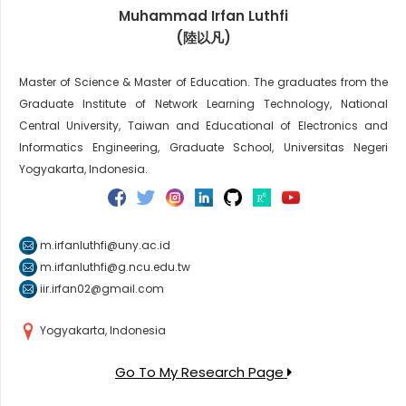
Muhammad Irfan Luthfi
(陸以凡)
Master of Science & Master of Education. The graduates from the
Graduate Institute of Network Learning Technology, National
Central University, Taiwan and Educational of Electronics and
Informatics Engineering, Graduate School, Universitas Negeri
Yogyakarta, Indonesia.
m.irfanluthfi@uny.ac.id
m.irfanluthfi@g.ncu.edu.tw
iir.irfan02@gmail.com
Yogyakarta, Indonesia
Go To My Research Page