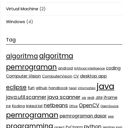
Virtual Machine
(2)
Windows
(4)
Tag
algoritma
algoritma
pemrograman
coding
android
Artificial Intelligence
Computer Vision
desktop app
ComputerVision
CV
java
eclipse
fun
github
handbook
head
informatika
java scanner
java.util.scanner
jframe
jedi
JENI
jdk
netbeans
OpenCV
jre
Koding
linked list
Office
OpenSource
pemrograman
pemrograman dasar
pop
programming
python
PyCharm
project
segitiga java