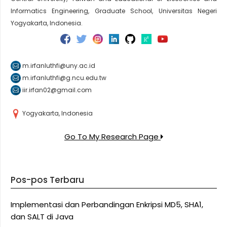
Informatics Engineering, Graduate School, Universitas Negeri
Yogyakarta, Indonesia.
m.irfanluthfi@uny.ac.id
m.irfanluthfi@g.ncu.edu.tw
iir.irfan02@gmail.com
Yogyakarta, Indonesia
Go To My Research Page
Pos-pos Terbaru
Implementasi dan Perbandingan Enkripsi MD5, SHA1,
dan SALT di Java