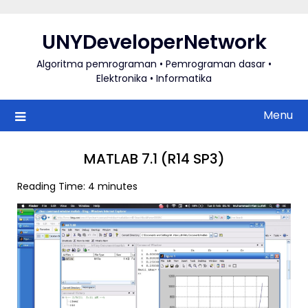
Skip
to
UNYDeveloperNetwork
content
Algoritma pemrograman • Pemrograman dasar •
Elektronika • Informatika
Menu
MATLAB 7.1 (R14 SP3)
Reading Time:
4
minutes