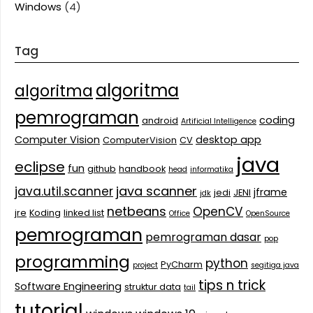
Windows
(4)
Tag
algoritma
algoritma
pemrograman
coding
android
Artificial Intelligence
Computer Vision
desktop app
ComputerVision
CV
java
eclipse
fun
github
handbook
head
informatika
java scanner
java.util.scanner
jframe
jedi
JENI
jdk
netbeans
OpenCV
jre
Koding
linked list
Office
OpenSource
pemrograman
pemrograman dasar
pop
programming
python
PyCharm
project
segitiga java
tips n trick
Software Engineering
struktur data
tail
tutorial