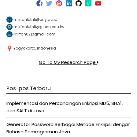
m.irfanluthfi@uny.ac.id
m.irfanluthfi@g.ncu.edu.tw
iir.irfan02@gmail.com
Yogyakarta, Indonesia
Go To My Research Page
Pos-pos Terbaru
Implementasi dan Perbandingan Enkripsi MD5, SHA1,
dan SALT di Java
Generator Password Berbagai Metode Enkripsi dengan
Bahasa Pemrograman Java