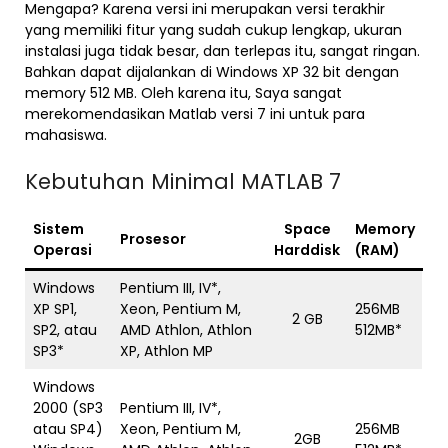
Mengapa? Karena versi ini merupakan versi terakhir
yang memiliki fitur yang sudah cukup lengkap, ukuran
instalasi juga tidak besar, dan terlepas itu, sangat ringan.
Bahkan dapat dijalankan di Windows XP 32 bit dengan
memory 512 MB. Oleh karena itu, Saya sangat
merekomendasikan Matlab versi 7 ini untuk para
mahasiswa.
Kebutuhan Minimal MATLAB 7
Sistem
Space
Memory
Prosesor
Operasi
Harddisk
(RAM)
Windows
Pentium III, IV*,
XP SP1,
Xeon, Pentium M,
256MB
2 GB
SP2, atau
AMD Athlon, Athlon
512MB*
SP3*
XP, Athlon MP
Windows
2000 (SP3
Pentium III, IV*,
atau SP4)
Xeon, Pentium M,
256MB
2GB