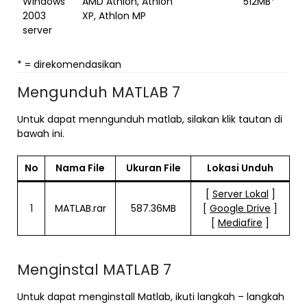
Windows
AMD Athlon, Athlon
512MB*
2003
XP, Athlon MP
server
* = direkomendasikan
Mengunduh MATLAB 7
Untuk dapat menngunduh matlab, silakan klik tautan di
bawah ini.
No
Nama File
Ukuran File
Lokasi Unduh
[
Server Lokal
]
1
MATLAB.rar
587.36MB
[
Google Drive
]
[
Mediafire
]
Menginstal MATLAB 7
Untuk dapat menginstall Matlab, ikuti langkah – langkah