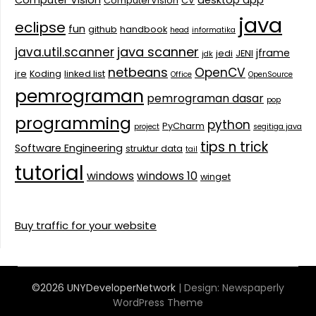
Computer Vision
desktop app
ComputerVision
CV
java
eclipse
fun
github
handbook
head
informatika
java scanner
java.util.scanner
jframe
jedi
JENI
jdk
netbeans
OpenCV
jre
Koding
linked list
Office
OpenSource
pemrograman
pemrograman dasar
pop
programming
python
PyCharm
project
segitiga java
tips n trick
Software Engineering
struktur data
tail
tutorial
windows
windows 10
winget
Buy traffic for your website
©2026 UNYDeveloperNetwork
| Design:
Newspaperly
WordPress Theme