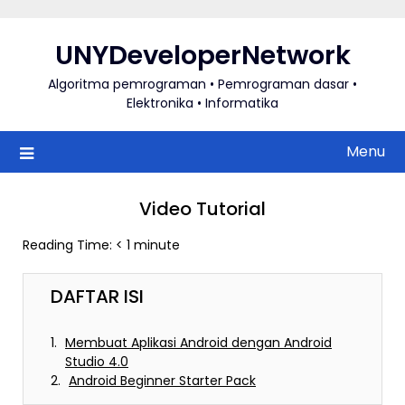
Skip
to
UNYDeveloperNetwork
content
Algoritma pemrograman • Pemrograman dasar •
Elektronika • Informatika
Menu
Video Tutorial
Reading Time:
< 1
minute
DAFTAR ISI
Membuat Aplikasi Android dengan Android
Studio 4.0
Android Beginner Starter Pack